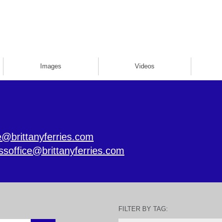
Images
Videos
e@brittanyferries.com
ssoffice@brittanyferries.com
FILTER BY TAG: