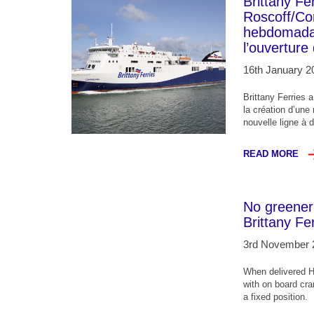
Brittany Fe
Roscoff/Cor
hebdomadair
l’ouverture
16th January 2
Brittany Ferries 
la création d’une
nouvelle ligne à 
READ MORE
No greener 
Brittany Fe
3rd November 
When delivered Ho
with on board cra
a fixed position.