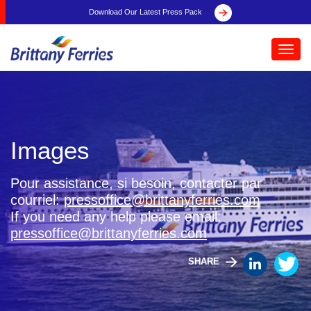
Download Our Latest Press Pack
Toggl
navig
Images
Pour assistance, si besoin, contacter par
courriel:
pressoffice@brittanyferries.com
If you need any help please email:
pressoffice@brittanyferries.com
SHARE