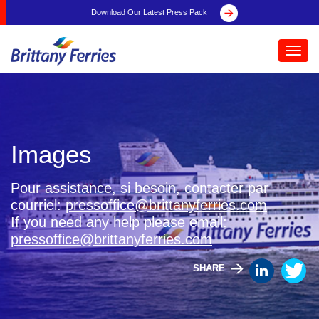
Download Our Latest Press Pack
Toggl
navig
Images
Pour assistance, si besoin, contacter par
courriel:
pressoffice@brittanyferries.com
If you need any help please email:
pressoffice@brittanyferries.com
SHARE